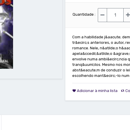
Quantidade :
Com a habilidade j&aacute; de
tr&ecirc;s anteriores, o autor, 
romance. Nele, n&atilde;o h&aa
apela&ccedil;&atilde;o &agrave;s
envolve numa ambi&ecirc;ncia q
tranq&uuml;ilos. Mesmo nos mom
abst&eacute;m de conduzir o lei
escolhendo mant&ecirc;-lo num 
Adicionar à minha lista
Co