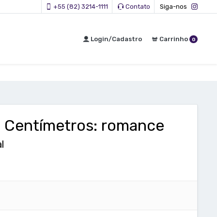
+55 (82) 3214-1111
Contato
Siga-nos
Login/Cadastro
Carrinho
0
ta Centímetros: romance
l