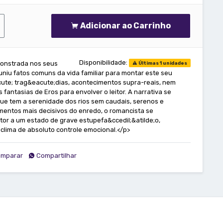
Adicionar ao Carrinho
Disponibilidade:
monstrada nos seus
Últimas 1 unidades
reuniu fatos comuns da vida familiar para montar este seu
cute; trag&eacute;dias, acontecimentos supra-reais, nem
 fantasias de Eros para envolver o leitor. A narrativa se
ue tem a serenidade dos rios sem caudais, serenos e
entos mais decisivos do enredo, o romancista se
tor a um estado de grave estupefa&ccedil;&atilde;o,
clima de absoluto controle emocional.</p>
mparar
Compartilhar