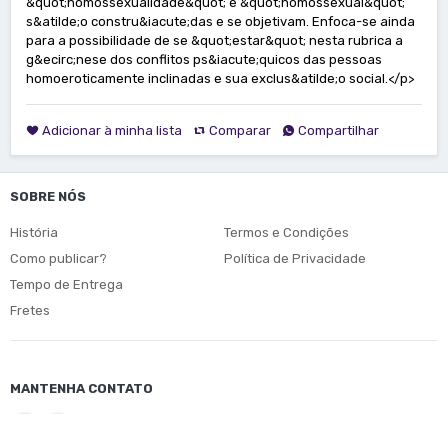
&quot;homossexualidade&quot; e &quot;homossexual&quot;
s&atilde;o constru&iacute;das e se objetivam. Enfoca-se ainda
para a possibilidade de se &quot;estar&quot; nesta rubrica a
g&ecirc;nese dos conflitos ps&iacute;quicos das pessoas
homoeroticamente inclinadas e sua exclus&atilde;o social.</p>
Adicionar à minha lista
Comparar
Compartilhar
SOBRE NÓS
História
Termos e Condições
Como publicar?
Política de Privacidade
Tempo de Entrega
Fretes
MANTENHA CONTATO