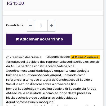
R$ 15,00
Quantidade :
Adicionar ao Carrinho
Disponibilidade:
<p> O ensaio descreve a
Últimas 1 unidades
forma&ccedil;&atilde;o das representa&ccedil;&otilde;es sociais
da AIDS a partir da constru&ccedil;&atilde;o da
&quot;homossexualidade&quot; enquanto uma tipologia
humana e &quot;doen&ccedil;a&quot;. Tomando como
referencial alternativo a teoria da Constru&ccedil;&atilde;o
Social, o estudo discorre sobre a pr&aacute;tica
homoer&oacute;tica masculina desde a Gr&eacute;cia Antiga
at&eacute; a atualidade, e como ao longo deste processo
hist&oacute;rico-sociocultural as subjetividades
&quot;homossexualis-mo&quot;,