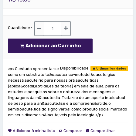
Quantidade :
Adicionar ao Carrinho
Disponibilidade:
<p> O estudo apresenta-se
Últimas 1 unidades
como um substrato te&oacute;rico-metodol&oacute;gico
necess&aacute;rio para nossas pr&aacute;ticas
(aplica&ccedil;&otilde;es da teoria) em sala de aula, para os
estudos e pesquisas sobre a natureza das mensagens e
linguagens da m&iacute;dia. Trata-se de um aporte intelectual
de peso para a an&aacute;lise e a compreens&atilde;o
semi&oacute;tica do signo verbal como produto social marcado
em seus diversos n&iacute;veis pela ideologia.</p>
Adicionar à minha lista
Comparar
Compartilhar