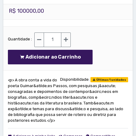
R$ 100000,00
Quantidade :
Adicionar ao Carrinho
Disponibilidade:
<p> A obra conta a vida do
Últimas 1 unidades
poeta Guimar&atilde;es Passos, com pesquisas j&aacute;
consagradas e depoimentos de contempor&acirc;neos em
biografias, comp&ecirc;ndios liter&aacute;rios e
hist&oacute;rias da literatura brasileira. Tamb&eacute;m
exp&otilde;e temas para discuss&atilde;o e pesquisa, ao lado
de bibliografia que possa servir de roteiro ou diretriz para
posteriores estudos.</p>