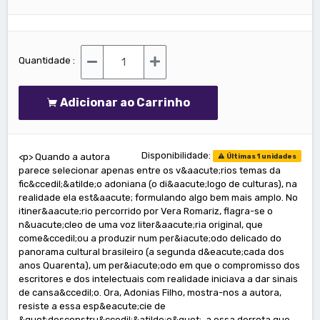
Quantidade :
Adicionar ao Carrinho
Disponibilidade:
<p> Quando a autora
Últimas 1 unidades
parece selecionar apenas entre os v&aacute;rios temas da
fic&ccedil;&atilde;o adoniana (o di&aacute;logo de culturas), na
realidade ela est&aacute; formulando algo bem mais amplo. No
itiner&aacute;rio percorrido por Vera Romariz, flagra-se o
n&uacute;cleo de uma voz liter&aacute;ria original, que
come&ccedil;ou a produzir num per&iacute;odo delicado do
panorama cultural brasileiro (a segunda d&eacute;cada dos
anos Quarenta), um per&iacute;odo em que o compromisso dos
escritores e dos intelectuais com realidade iniciava a dar sinais
de cansa&ccedil;o. Ora, Adonias Filho, mostra-nos a autora,
resiste a essa esp&eacute;cie de
&quot;desconstru&ccedil;&atilde;o&quot;, a essa derrota que