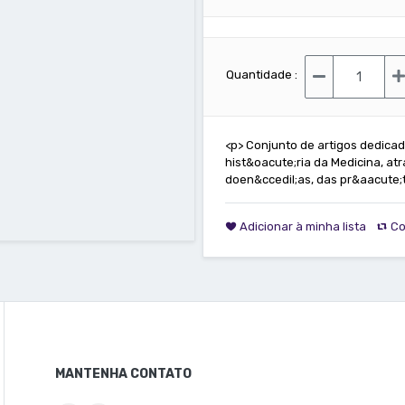
Quantidade :
<p> Conjunto de artigos dedica
hist&oacute;ria da Medicina, at
doen&ccedil;as, das pr&aacute;ti
Adicionar à minha lista
Co
MANTENHA CONTATO