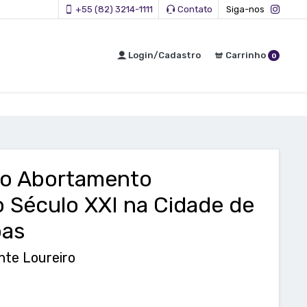
+55 (82) 3214-1111
Contato
Siga-nos
Login/Cadastro
Carrinho
0
do Abortamento
 Século XXI na Cidade de
oas
nte Loureiro