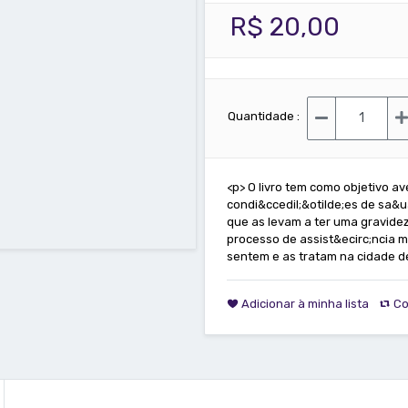
R$ 20,00
Quantidade :
<p> O livro tem como objetivo av
condi&ccedil;&otilde;es de sa&
que as levam a ter uma gravidez
processo de assist&ecirc;ncia 
sentem e as tratam na cidade d
Adicionar à minha lista
Co