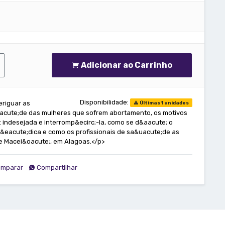
Adicionar ao Carrinho
Disponibilidade:
eriguar as
Últimas 1 unidades
uacute;de das mulheres que sofrem abortamento, os motivos
 indesejada e interromp&ecirc;-la, como se d&aacute; o
m&eacute;dica e como os profissionais de sa&uacute;de as
e Macei&oacute;, em Alagoas.</p>
mparar
Compartilhar