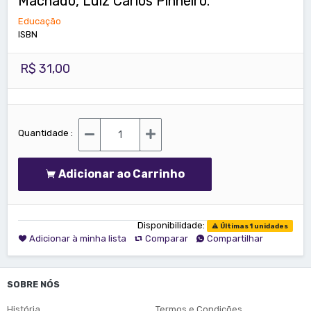
Machado, Luiz Carlos Pinheiro.
Educação
ISBN
R$ 31,00
Quantidade :
Adicionar ao Carrinho
Disponibilidade:
Últimas 1 unidades
Adicionar à minha lista
Comparar
Compartilhar
SOBRE NÓS
História
Termos e Condições