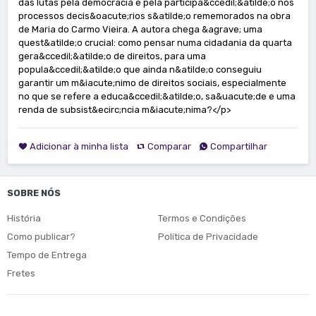
das lutas pela democracia e pela participa&ccedil;&atilde;o nos
processos decis&oacute;rios s&atilde;o rememorados na obra
de Maria do Carmo Vieira. A autora chega &agrave; uma
quest&atilde;o crucial: como pensar numa cidadania da quarta
gera&ccedil;&atilde;o de direitos, para uma
popula&ccedil;&atilde;o que ainda n&atilde;o conseguiu
garantir um m&iacute;nimo de direitos sociais, especialmente
no que se refere a educa&ccedil;&atilde;o, sa&uacute;de e uma
renda de subsist&ecirc;ncia m&iacute;nima?</p>
Adicionar à minha lista
Comparar
Compartilhar
SOBRE NÓS
História
Termos e Condições
Como publicar?
Política de Privacidade
Tempo de Entrega
Fretes