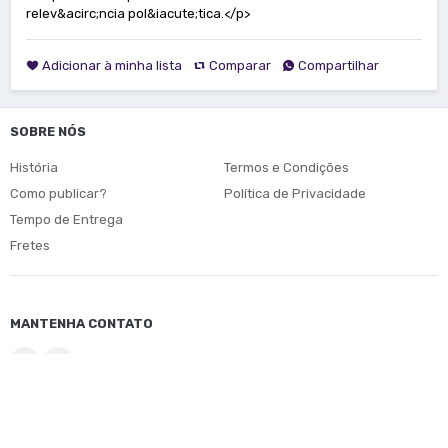
relev&acirc;ncia pol&iacute;tica.</p>
Adicionar à minha lista
Comparar
Compartilhar
SOBRE NÓS
História
Termos e Condições
Como publicar?
Política de Privacidade
Tempo de Entrega
Fretes
MANTENHA CONTATO
© Copyright 2026
Edufal
. Direitos Reservados