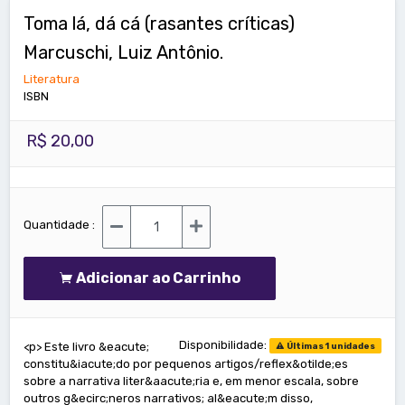
Toma lá, dá cá (rasantes críticas)
Marcuschi, Luiz Antônio.
Literatura
ISBN
R$ 20,00
Quantidade :
Adicionar ao Carrinho
Disponibilidade:
<p> Este livro &eacute;
Últimas 1 unidades
constitu&iacute;do por pequenos artigos/reflex&otilde;es
sobre a narrativa liter&aacute;ria e, em menor escala, sobre
outros g&ecirc;neros narrativos; al&eacute;m disso,