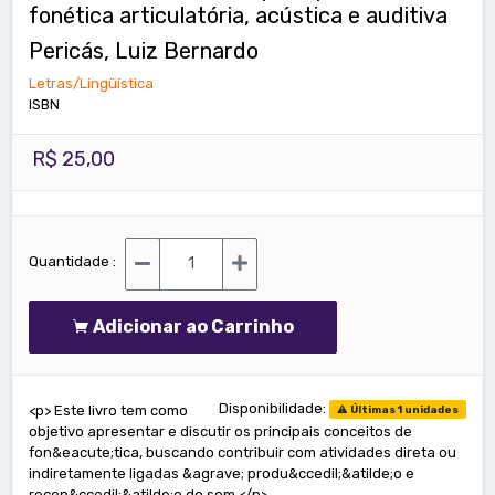
fonética articulatória, acústica e auditiva
Pericás, Luiz Bernardo
Letras/Lingüística
ISBN
R$ 25,00
Quantidade :
Adicionar ao Carrinho
Disponibilidade:
<p> Este livro tem como
Últimas 1 unidades
objetivo apresentar e discutir os principais conceitos de
fon&eacute;tica, buscando contribuir com atividades direta ou
indiretamente ligadas &agrave; produ&ccedil;&atilde;o e
recep&ccedil;&atilde;o do som.</p>