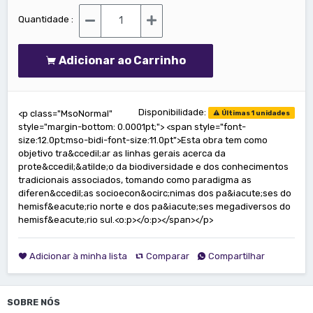
Quantidade :
Adicionar ao Carrinho
Disponibilidade:
<p class="MsoNormal"
Últimas 1 unidades
style="margin-bottom: 0.0001pt;"> <span style="font-
size:12.0pt;mso-bidi-font-size:11.0pt">Esta obra tem como
objetivo tra&ccedil;ar as linhas gerais acerca da
prote&ccedil;&atilde;o da biodiversidade e dos conhecimentos
tradicionais associados, tomando como paradigma as
diferen&ccedil;as socioecon&ocirc;nimas dos pa&iacute;ses do
hemisf&eacute;rio norte e dos pa&iacute;ses megadiversos do
hemisf&eacute;rio sul.<o:p></o:p></span></p>
Adicionar à minha lista
Comparar
Compartilhar
SOBRE NÓS