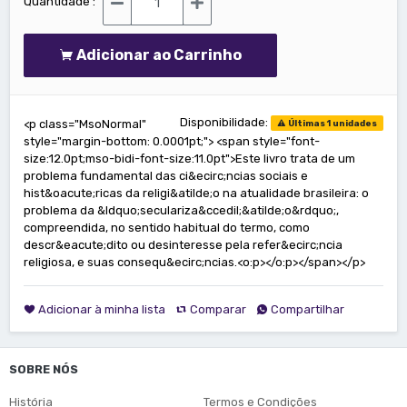
Quantidade :
Adicionar ao Carrinho
Disponibilidade:
<p class="MsoNormal"
Últimas 1 unidades
style="margin-bottom: 0.0001pt;"> <span style="font-
size:12.0pt;mso-bidi-font-size:11.0pt">Este livro trata de um
problema fundamental das ci&ecirc;ncias sociais e
hist&oacute;ricas da religi&atilde;o na atualidade brasileira: o
problema da &ldquo;seculariza&ccedil;&atilde;o&rdquo;,
compreendida, no sentido habitual do termo, como
descr&eacute;dito ou desinteresse pela refer&ecirc;ncia
religiosa, e suas consequ&ecirc;ncias.<o:p></o:p></span></p>
Adicionar à minha lista
Comparar
Compartilhar
SOBRE NÓS
História
Termos e Condições