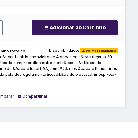
Adicionar ao Carrinho
Disponibilidade:
alho trata da
Últimas 1 unidades
nd&uacute;stria canavieira de Alagoas no s&eacute;culo 20,
te;odo compreendido entre a cria&ccedil;&atilde;o do
ar e do &Aacute;lcool (IAA), em 1993, e os &uacute;ltimos anos
a pela desregulamenta&ccedil;&atilde;o estatal.&nbsp;<o:p>
mparar
Compartilhar