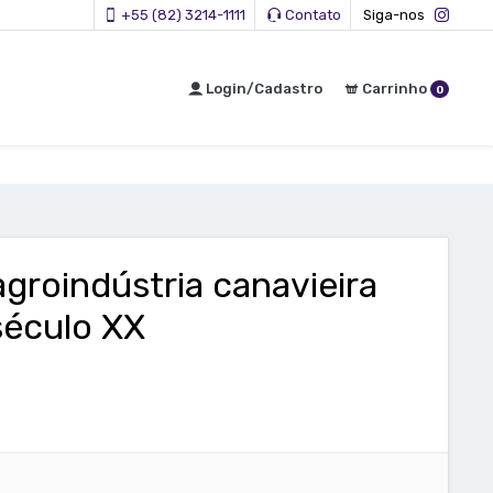
+55 (82) 3214-1111
Contato
Siga-nos
Login/Cadastro
Carrinho
0
groindústria canavieira
século XX