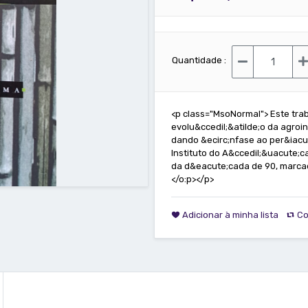
Quantidade :
<p class="MsoNormal"> Este trab
evolu&ccedil;&atilde;o da agroi
dando &ecirc;nfase ao per&iacu
Instituto do A&ccedil;&uacute;c
da d&eacute;cada de 90, marcad
</o:p></p>
Adicionar à minha lista
Co