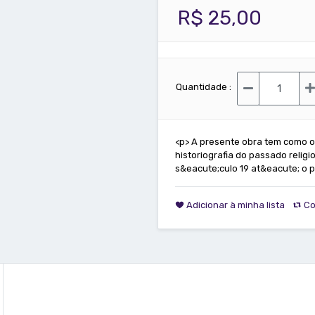
R$ 25,00
Quantidade :
<p> A presente obra tem como ob
historiografia do passado religi
s&eacute;culo 19 at&eacute; o p
Adicionar à minha lista
Co