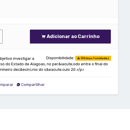
Adicionar ao Carrinho
Disponibilidade:
jetivo investigar a
Últimas 1 unidades
oso do Estado de Alagoas, no per&iacute;odo entre o final do
rimeiro dec&ecirc;nio do s&eacute;culo 20.</p>
mparar
Compartilhar