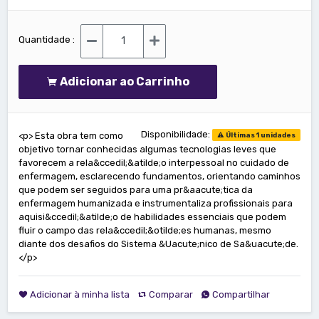
Quantidade :
Adicionar ao Carrinho
Disponibilidade:
<p> Esta obra tem como
Últimas 1 unidades
objetivo tornar conhecidas algumas tecnologias leves que
favorecem a rela&ccedil;&atilde;o interpessoal no cuidado de
enfermagem, esclarecendo fundamentos, orientando caminhos
que podem ser seguidos para uma pr&aacute;tica da
enfermagem humanizada e instrumentaliza profissionais para
aquisi&ccedil;&atilde;o de habilidades essenciais que podem
fluir o campo das rela&ccedil;&otilde;es humanas, mesmo
diante dos desafios do Sistema &Uacute;nico de Sa&uacute;de.
</p>
Adicionar à minha lista
Comparar
Compartilhar