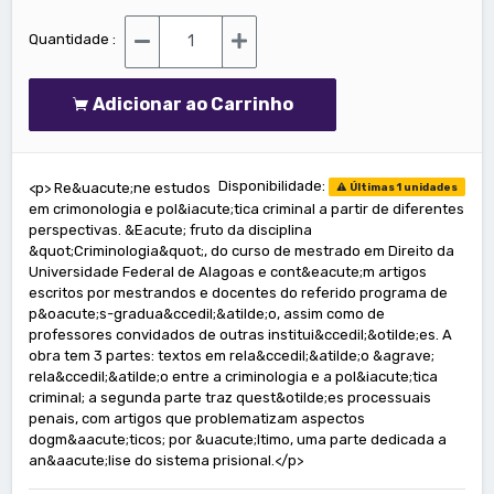
Quantidade :
Adicionar ao Carrinho
Disponibilidade:
<p> Re&uacute;ne estudos
Últimas 1 unidades
em crimonologia e pol&iacute;tica criminal a partir de diferentes
perspectivas. &Eacute; fruto da disciplina
&quot;Criminologia&quot;, do curso de mestrado em Direito da
Universidade Federal de Alagoas e cont&eacute;m artigos
escritos por mestrandos e docentes do referido programa de
p&oacute;s-gradua&ccedil;&atilde;o, assim como de
professores convidados de outras institui&ccedil;&otilde;es. A
obra tem 3 partes: textos em rela&ccedil;&atilde;o &agrave;
rela&ccedil;&atilde;o entre a criminologia e a pol&iacute;tica
criminal; a segunda parte traz quest&otilde;es processuais
penais, com artigos que problematizam aspectos
dogm&aacute;ticos; por &uacute;ltimo, uma parte dedicada a
an&aacute;lise do sistema prisional.</p>