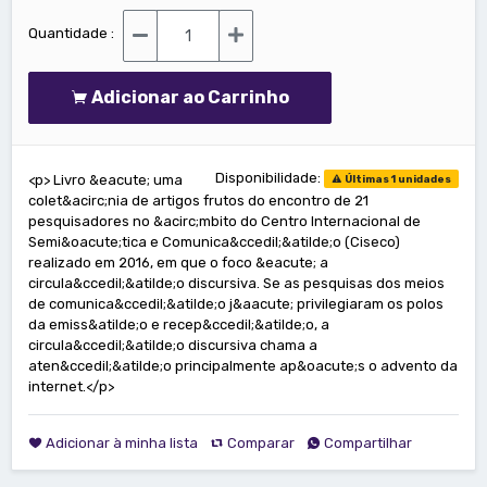
Quantidade :
Adicionar ao Carrinho
Disponibilidade:
<p> Livro &eacute; uma
Últimas 1 unidades
colet&acirc;nia de artigos frutos do encontro de 21
pesquisadores no &acirc;mbito do Centro Internacional de
Semi&oacute;tica e Comunica&ccedil;&atilde;o (Ciseco)
realizado em 2016, em que o foco &eacute; a
circula&ccedil;&atilde;o discursiva. Se as pesquisas dos meios
de comunica&ccedil;&atilde;o j&aacute; privilegiaram os polos
da emiss&atilde;o e recep&ccedil;&atilde;o, a
circula&ccedil;&atilde;o discursiva chama a
aten&ccedil;&atilde;o principalmente ap&oacute;s o advento da
internet.</p>
Adicionar à minha lista
Comparar
Compartilhar