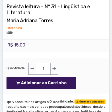
Revista leitura - N° 31 - Lingüística e
Literatura
Maria Adriana Torres
Literatura
ISBN
R$ 15,00
Quantidade :
Adicionar ao Carrinho
Disponibilidade:
<p> V&aacute;rios artigos a
Últimas 1 unidades
respeito das mais variadas preocupa&ccedil;&otilde;es, desde a
ling&uuml;&iacute;stica textual &agrave;s quest&otilde;es do