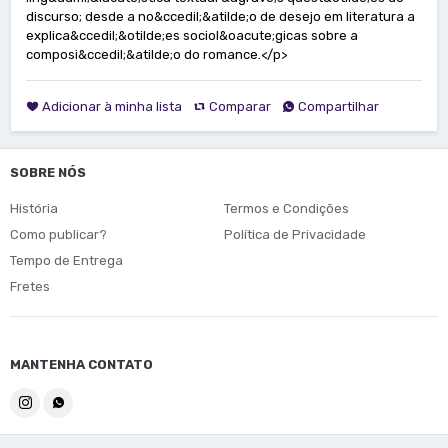
discurso; desde a no&ccedil;&atilde;o de desejo em literatura a
explica&ccedil;&otilde;es sociol&oacute;gicas sobre a
composi&ccedil;&atilde;o do romance.</p>
Adicionar à minha lista
Comparar
Compartilhar
SOBRE NÓS
História
Termos e Condições
Como publicar?
Política de Privacidade
Tempo de Entrega
Fretes
MANTENHA CONTATO