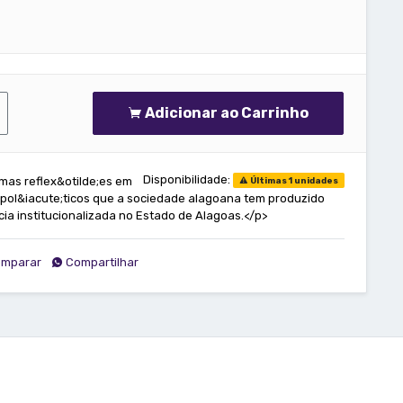
Adicionar ao Carrinho
Disponibilidade:
umas reflex&otilde;es em
Últimas 1 unidades
 pol&iacute;ticos que a sociedade alagoana tem produzido
cia institucionalizada no Estado de Alagoas.</p>
mparar
Compartilhar