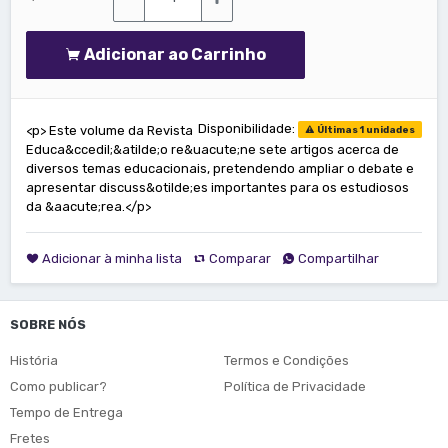
Adicionar ao Carrinho
Disponibilidade:
<p> Este volume da Revista
Últimas 1 unidades
Educa&ccedil;&atilde;o re&uacute;ne sete artigos acerca de
diversos temas educacionais, pretendendo ampliar o debate e
apresentar discuss&otilde;es importantes para os estudiosos
da &aacute;rea.</p>
Adicionar à minha lista
Comparar
Compartilhar
SOBRE NÓS
História
Termos e Condições
Como publicar?
Política de Privacidade
Tempo de Entrega
Fretes