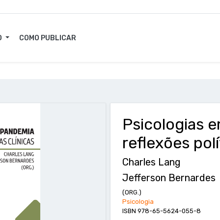
O
COMO PUBLICAR
Psicologias 
reflexões polí
Charles Lang
Jefferson Bernardes
(ORG.)
Psicologia
ISBN 978-65-5624-055-8