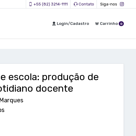
+55 (82) 3214-1111
Contato
Siga-nos
Login/Cadastro
Carrinho
0
 e escola: produção de
otidiano docente
 Marques
os