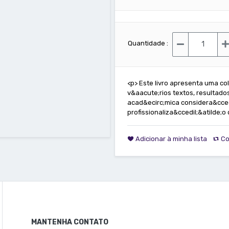
Quantidade :
<p> Este livro apresenta uma co
v&aacute;rios textos, resultad
acad&ecirc;mica considera&ccedi
profissionaliza&ccedil;&atilde;o
Adicionar à minha lista
Co
MANTENHA CONTATO