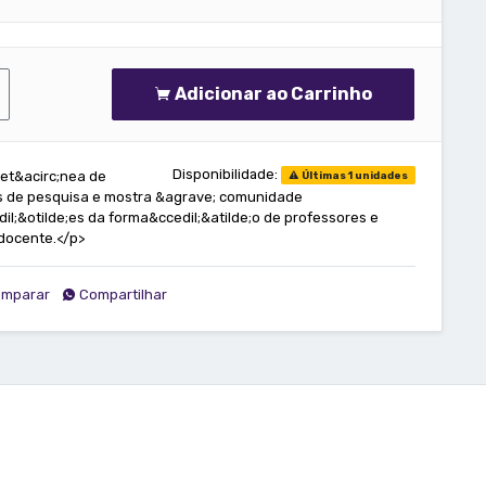
Adicionar ao Carrinho
Disponibilidade:
let&acirc;nea de
Últimas 1 unidades
os de pesquisa e mostra &agrave; comunidade
l;&otilde;es da forma&ccedil;&atilde;o de professores e
 docente.</p>
mparar
Compartilhar