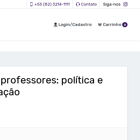
+55 (82) 3214-1111
Contato
Siga-nos
Login/Cadastro
Carrinho
0
rofessores: política e
zação